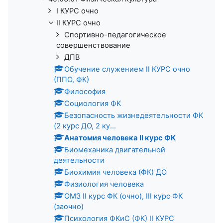
I КУРС очно
II КУРС очно
Спортивно-педагогическое
совершенствование
ДПВ
Обучение служением II КУРС очно
(ППО, ФК)
Философия
Социология ФК
Безопасность жизнедеятельности ФК
(2 курс ДО, 2 ку...
Анатомия человека II курс ФК
Биомеханика двигательной
деятельности
Биохимия человека (ФК) ДО
Физиология человека
ОМЗ II курс ФК (очно), III курс ФК
(заочно)
Психология ФКиС (ФК) II КУРС